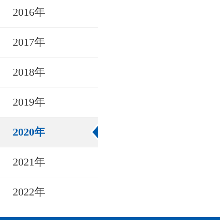
2016年
2017年
2018年
2019年
2020年
2021年
2022年