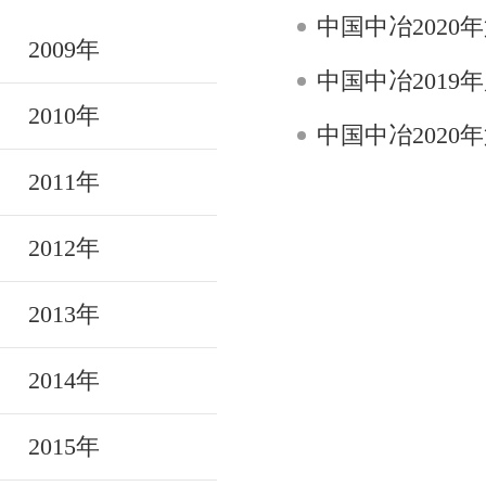
中国中冶202
2009年
中国中冶201
2010年
中国中冶202
2011年
2012年
2013年
2014年
2015年