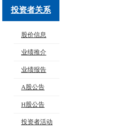
投资者关系
股价信息
业绩推介
业绩报告
A股公告
H股公告
投资者活动