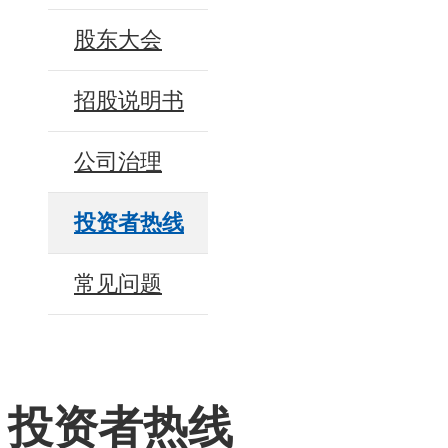
股东大会
招股说明书
公司治理
投资者热线
常见问题
投资者热线