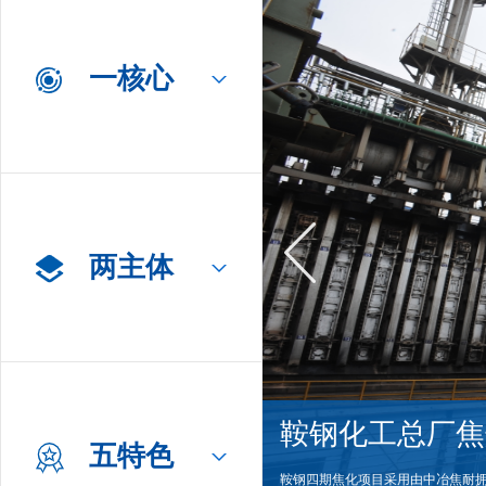
一核心
两主体
鞍钢化工总厂焦
五特色
鞍钢四期焦化项目采用由中冶焦耐拥有