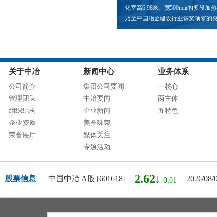
、连铸、公辅等关键区域设备检修和炼钢生
化室高6.98米、宽500mm的多
为当地经济社会发展作出贡献。
乃至中国冶金建设行业该奖项零的
关于中冶
新闻中心
业务体系
公司简介
集团公司要闻
一核心
管理团队
中冶要闻
两主体
组织结构
企业新闻
五特色
企业资质
美誉殊荣
荣誉展厅
媒体关注
专题活动
2.62↓
股票信息
中国中冶 A股 [601618]
2026/08/
-0.01